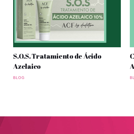
S.O.S. Tratamiento de Ácido
C
Azelaico
A
BLOG
B