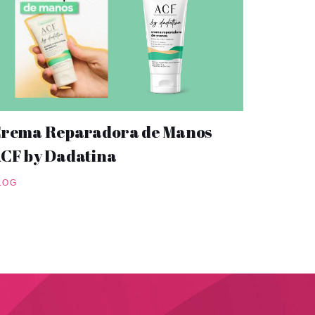
rema Reparadora de Manos
CF by Dadatina
LOG