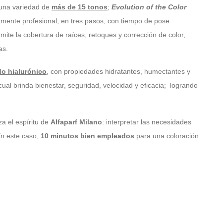
n una variedad de
más de 15 tonos
;
Evolution of the Color
tamente profesional, en tres pasos, con tiempo de pose
mite la cobertura de raíces, retoques y corrección de color,
as.
do hialurónico
, con propiedades hidratantes, humectantes y
 cual brinda bienestar, seguridad, velocidad y eficacia; logrando
iza el espíritu de
Alfaparf Milano
: interpretar las necesidades
En este caso,
10 minutos bien empleados
para una coloración