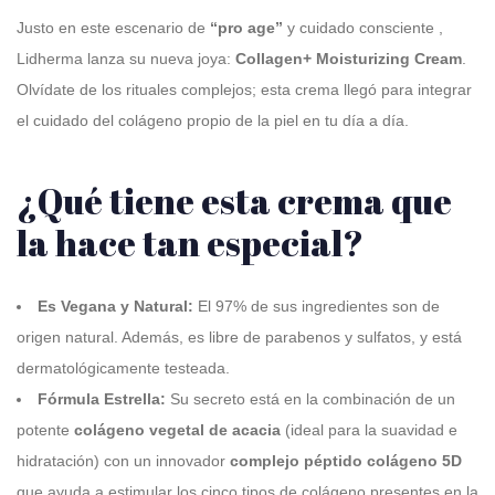
Justo en este escenario de
“pro age”
y cuidado consciente
,
Lidherma lanza su nueva joya:
Collagen+ Moisturizing Cream
.
Olvídate de los rituales complejos; esta crema llegó para integrar
el cuidado del colágeno propio de la piel en tu día a día
.
¿Qué tiene esta crema que
la hace tan especial?
Es Vegana y Natural:
El 97% de sus ingredientes son de
origen natural
.
Además, es libre de parabenos y sulfatos, y está
dermatológicamente testeada
.
Fórmula Estrella:
Su secreto está en la combinación de un
potente
colágeno vegetal de acacia
(ideal para la suavidad e
hidratación)
con un innovador
complejo péptido colágeno 5D
que ayuda a estimular los cinco tipos de colágeno presentes en la