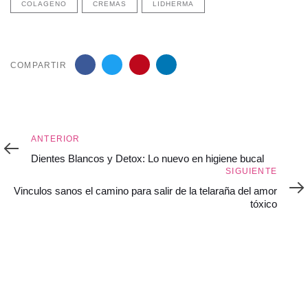
COLAGENO
CREMAS
LIDHERMA
COMPARTIR
Anterior
ANTERIOR
Dientes Blancos y Detox: Lo nuevo en higiene bucal
Siguiente
SIGUIENTE
Vinculos sanos el camino para salir de la telaraña del amor
tóxico