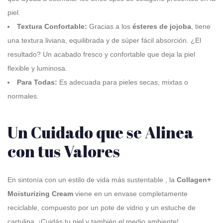
piel
.
Textura Confortable:
Gracias a los
ésteres de jojoba
, tiene
una textura liviana, equilibrada y de súper fácil absorción
. ¿El
resultado?
Un acabado fresco y confortable
que deja la piel
flexible y luminosa
.
Para Todas:
Es adecuada para pieles secas, mixtas o
normales.
Un Cuidado que se Alinea
con tus Valores
En sintonía con un estilo de vida más sustentable
, la
Collagen+
Moisturizing Cream
viene en un envase completamente
reciclable, compuesto por un pote de vidrio y un estuche de
cartulina
. ¡Cuidás tu piel y también el medio ambiente!