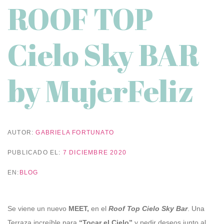
ROOF TOP
Cielo Sky BAR
by MujerFeliz
AUTOR:
GABRIELA FORTUNATO
PUBLICADO EL:
7 DICIEMBRE 2020
EN:
BLOG
Se viene un nuevo
MEET,
en el
Roof Top Cielo Sky Bar
. Una
Terraza increíble para
“Tocar el Cielo”
y pedir deseos junto al