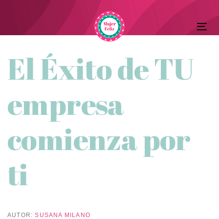
Skip
Skip
to
Tog
primary
links
nav
navigation
Post
El Éxito de TU
Skip
to
navigation
empresa
content
comienza por
ti
AUTOR:
SUSANA MILANO