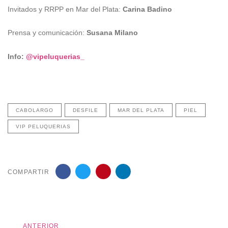
Invitados y RRPP en Mar del Plata:
Carina Badino
Prensa y comunicación:
Susana Milano
Info:
@vipeluquerias_
CABOLARGO
DESFILE
MAR DEL PLATA
PIEL
VIP PELUQUERIAS
COMPARTIR
Anterior
ANTERIOR