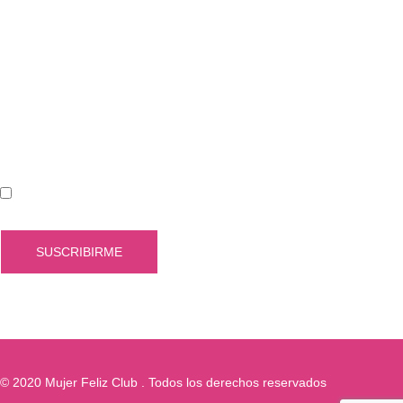
SUSCRIBITE PARA RECIBIR INFORMACIÓN
Acepto el envío de información
© 2020 Mujer Feliz Club . Todos los derechos reservados