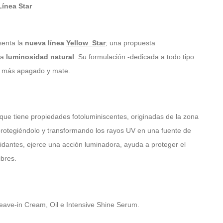
Línea Star
senta la
nueva línea
Yellow Star
; una propuesta
na
luminosidad natural
. Su formulación -dedicada a todo tipo
o más apagado y mate.
que tiene propiedades fotoluminiscentes, originadas de la zona
 protegiéndolo y transformando los rayos UV en una fuente de
oxidantes, ejerce una acción luminadora, ayuda a proteger el
ibres.
eave-in Cream, Oil e Intensive Shine Serum.