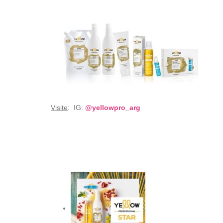
Visite
: IG:
@yellowpro_arg