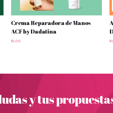
Crema Reparadora de Manos
A
ACF by Dadatina
D
BLOG
B
udas y tus propuesta