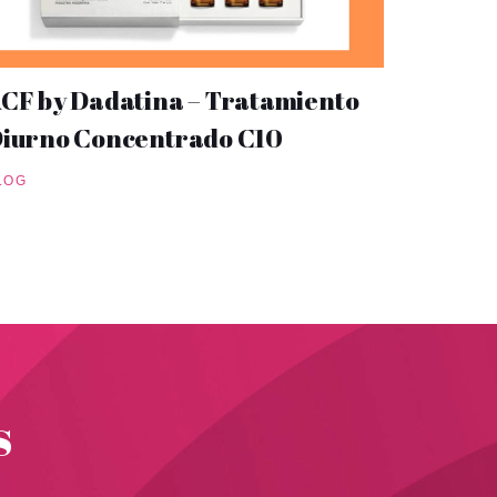
CF by Dadatina – Tratamiento
iurno Concentrado C10
LOG
s