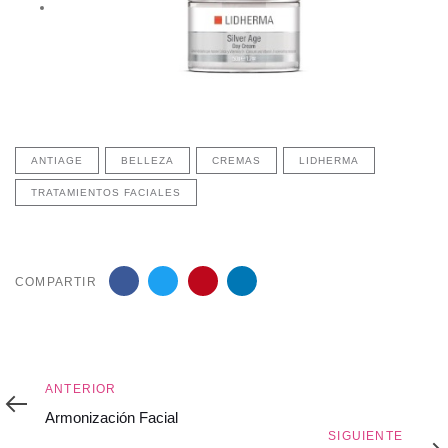
ANTIAGE
BELLEZA
CREMAS
LIDHERMA
TRATAMIENTOS FACIALES
COMPARTIR
Anterior
ANTERIOR
Armonización Facial
Siguiente
SIGUIENTE