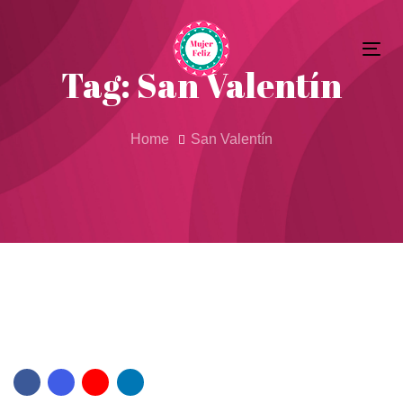
Skip
Skip
to
Tog
primary
links
Tag: San Valentín
nav
navigation
Skip
to
Home
San Valentín
content