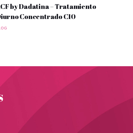
CF by Dadatina – Tratamiento
iurno Concentrado C10
LOG
s