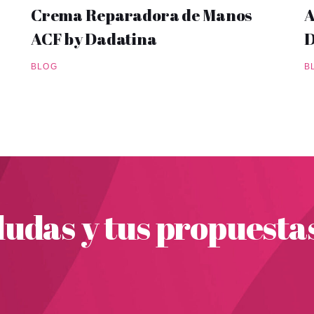
Crema Reparadora de Manos
A
ACF by Dadatina
D
BLOG
B
udas y tus propuesta