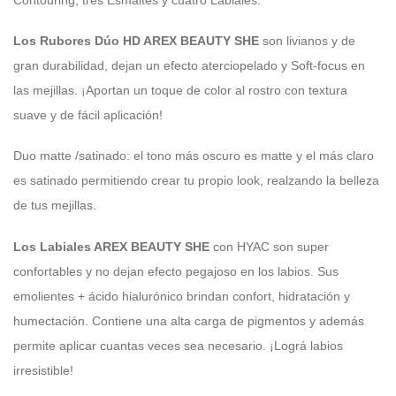
Contouring, tres Esmaltes y cuatro Labiales.
Los Rubores Dúo
HD AREX BEAUTY SHE
son livianos y de
gran durabilidad, dejan un
efecto aterciopelado y Soft-focus en
las mejillas. ¡Aportan un toque de color al rostro
con textura
suave y de fácil aplicación!
Duo matte /satinado: el tono más oscuro es matte y el más claro
es satinado permitiendo crear tu propio look, realzando la belleza
de tus mejillas.
Los Labiales AREX BEAUTY SHE
con HYAC son super
confortables y no dejan efecto
pegajoso en los labios. Sus
emolientes + ácido hialurónico brindan confort, hidratación
y
humectación. Contiene una alta carga de pigmentos y además
permite aplicar
cuantas veces sea necesario. ¡Lográ labios
irresistible!