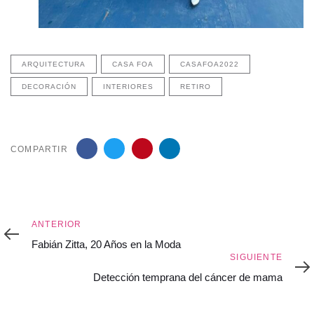
ARQUITECTURA
CASA FOA
CASAFOA2022
DECORACIÓN
INTERIORES
RETIRO
COMPARTIR
Anterior
ANTERIOR
Fabián Zitta, 20 Años en la Moda
Siguiente
SIGUIENTE
Detección temprana del cáncer de mama