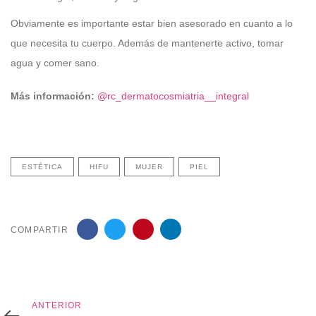
Obviamente es importante estar bien asesorado en cuanto a lo
que necesita tu cuerpo. Además de mantenerte activo, tomar
agua y comer sano.
Más información:
@rc_dermatocosmiatria__integral
ESTÉTICA
HIFU
MUJER
PIEL
COMPARTIR
Anterior
ANTERIOR