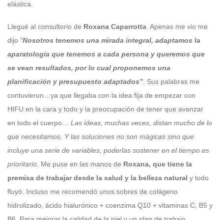
elástica.
Llegué al consultorio de
Roxana Caparrotta
. Apenas me vio me
dijo
“
Nosotros tenemos una mirada integral, adaptamos la
aparatología que tenemos a cada persona y queremos que
se vean resultados, por lo cual proponemos una
planificación y presupuesto adaptados”
. Sus palabras me
contuvieron…ya que llegaba con la idea fija de empezar con
HIFU en la cara y todo y la preocupación de tener que avanzar
en todo el cuerpo…
Las ideas, muchas veces, distan mucho de lo
que necesitamos. Y las soluciones no son mágicas sino que
incluye una serie de variables, poderlas sostener en el tiempo es
prioritario.
Me puse en las manos de
Roxana, que tiene la
premisa de trabajar desde la salud y la belleza natural
y todo
fluyó. Incluso me recomendó unos sobres de colágeno
hidrolizado, ácido hialurónico + coenzima Q10 + vitaminas C, B5 y
B6. Para mejorar la calidad de la piel y un plan de trabajo