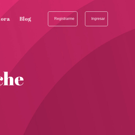
tora
Blog
Registrarme
Ingresar
che