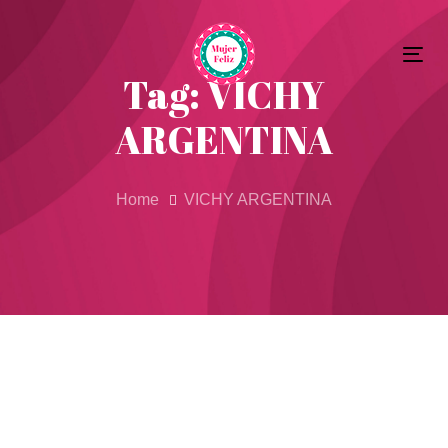
Skip
Skip
to
Tog
primary
links
Tag: VICHY
nav
navigation
ARGENTINA
Skip
to
content
Home
VICHY ARGENTINA