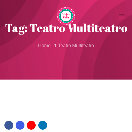
Skip
Skip
to
Tog
primary
links
Tag: Teatro Multiteatro
nav
navigation
Skip
to
Home
Teatro Multiteatro
content