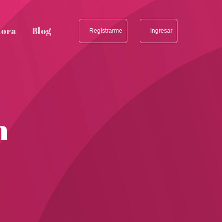
tora
Blog
Registrarme
Ingresar
n