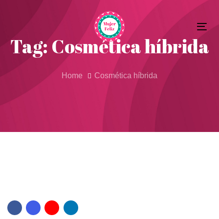
Skip
Skip
to
Tog
primary
links
Tag: Cosmética híbrida
nav
navigation
Skip
to
Home
Cosmética híbrida
content