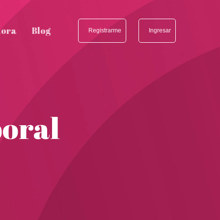
tora
Blog
Registrarme
Ingresar
poral