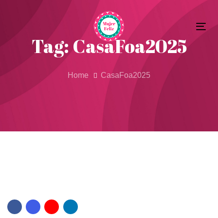
Skip
Skip
to
Tog
primary
links
Tag: CasaFoa2025
nav
navigation
Skip
to
Home
CasaFoa2025
content