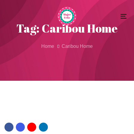
Skip
Skip
to
Tog
primary
links
Tag: Caribou Home
nav
navigation
Skip
to
Home
Caribou Home
content