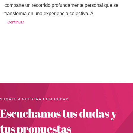
comparte un recorrido profundamente personal que se
transforma en una experiencia colectiva. A
Continuar
SUMATE A NUESTRA COMUNIDAD
Escuchamos tus dudas y
tus propuestas