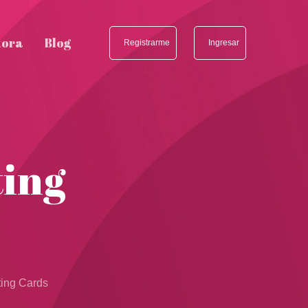
tora
Blog
Registrarme
Ingresar
ting
ting Cards