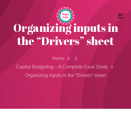
Skip
Skip
to
Tog
primary
links
Organizing inputs in
nav
navigation
the “Drivers” sheet
Skip
to
content
Home
Capital Budgeting – A Complete Case Study
Organizing inputs in the “Drivers” sheet