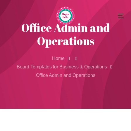
Skip
Skip
to
Tog
primary
links
Office Admin and
nav
navigation
Operations
Skip
to
content
Home
Board Templates for Business & Operations
Office Admin and Operations