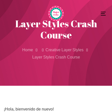
Skip
Skip
to
Tog
primary
links
Layer Styles Crash
nav
navigation
Course
Skip
to
content
Home
Creative Layer Styles
Layer Styles Crash Course
¡Hola, bienvenido de nuevo!