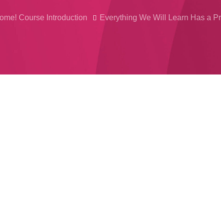
ome! Course Introduction
Everything We Will Learn Has a Pra