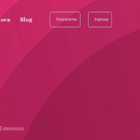
tora
Blog
Registrarme
Ingresar
r
Extensions