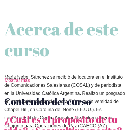
Acerca de este
curso
María Isabel Sánchez se recibió de locutora en el Instituto
Mostrar más
de Comunicaciones Salesianas (COSAL) y de periodista
en la Universidad Católica Argentina. Realizó un posgrado
Contenido del curso
en producción de noticias para TV en la Universidad de
Chapel Hill, en Carolina del Norte (EE.UU.). Es
¿Cuál es el propósito de tu
corresponsal del Centro Argentino de Entrenamiento
Conjunto para Operaciones de Paz (CAECOPAZ).