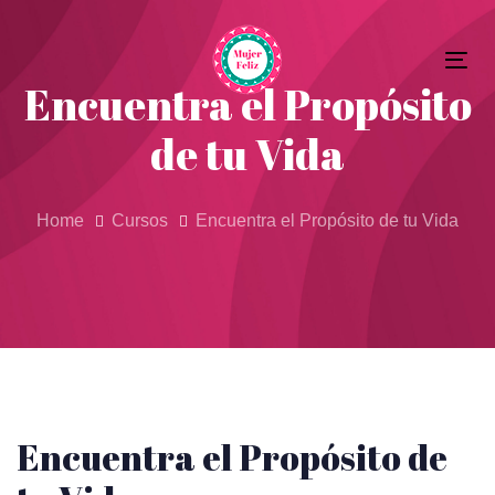
Skip
Skip
to
Tog
primary
links
Encuentra el Propósito
nav
navigation
de tu Vida
Skip
to
content
Home
Cursos
Encuentra el Propósito de tu Vida
Encuentra el Propósito de