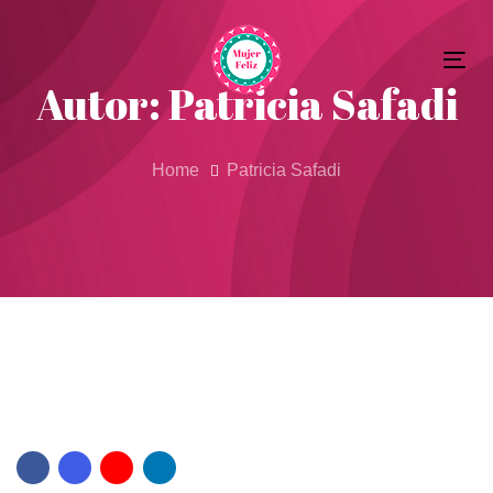
Skip
Skip
to
Tog
primary
links
Autor: Patricia Safadi
nav
navigation
Skip
to
Home
Patricia Safadi
content